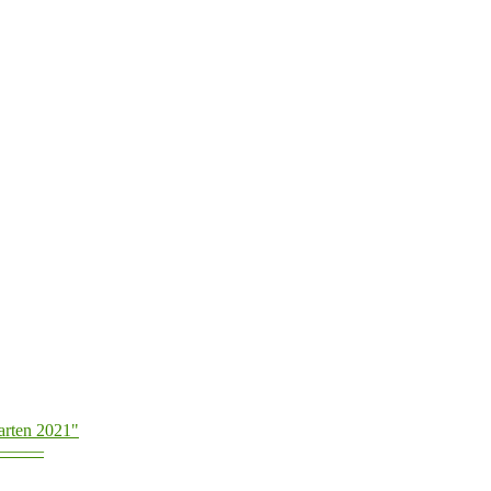
arten 2021"
———