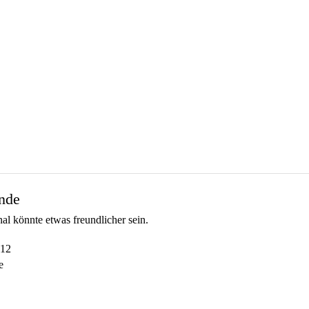
unde
al könnte etwas freundlicher sein.
012
e