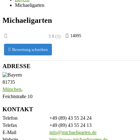
Michaeligarten
Michaeligarten
14095
3.8
(
1
)
Bewertung schreiben
ADRESSE
81735
München
,
Feichtstraße 10
KONTAKT
Telefon
+49 (89) 43 55 24 24
Telefax
+49 (89) 43 55 24 13
E-Mail
info@michaeligarten.de
Website
http://www.michaeligarten.de