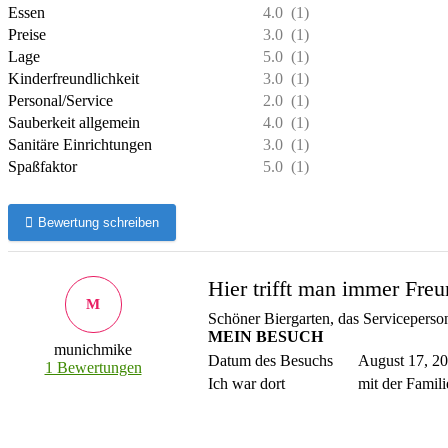
Essen
4.0
(1)
Preise
3.0
(1)
Lage
5.0
(1)
Kinderfreundlichkeit
3.0
(1)
Personal/Service
2.0
(1)
Sauberkeit allgemein
4.0
(1)
Sanitäre Einrichtungen
3.0
(1)
Spaßfaktor
5.0
(1)
Bewertung schreiben
Hier trifft man immer Fre
M
Schöner Biergarten, das Serviceperson
MEIN BESUCH
munichmike
Datum des Besuchs
August 17, 2
1 Bewertungen
Ich war dort
mit der Famili