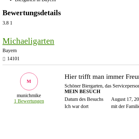
Bewertungsdetails
3.8
1
Michaeligarten
Bayern
14101
Hier trifft man immer Fre
M
Schöner Biergarten, das Serviceperson
MEIN BESUCH
munichmike
Datum des Besuchs
August 17, 2
1 Bewertungen
Ich war dort
mit der Famili