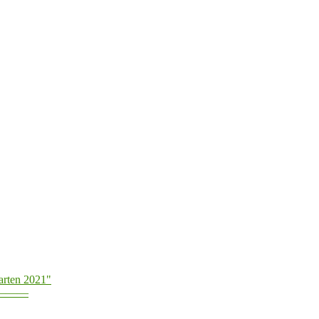
arten 2021"
———