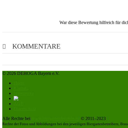
War diese Bewertung hilfreich für di
KOMMENTARE
© 2026 DEHOGA Bayern e.V.
Home
Kontakt
Impressum
AGB
Datenschutz
Alle Rechte bei
www.biergartenfreunde.de
© 2011–2023
Rechte der Fotos und Abbildungen bei den jeweiligen Biergartenbetreibern, Brau