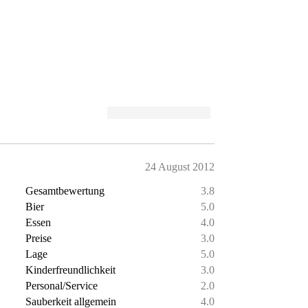
24 August 2012
Gesamtbewertung
3.8
Bier
5.0
Essen
4.0
Preise
3.0
Lage
5.0
Kinderfreundlichkeit
3.0
Personal/Service
2.0
Sauberkeit allgemein
4.0