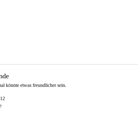
unde
al könnte etwas freundlicher sein.
012
e