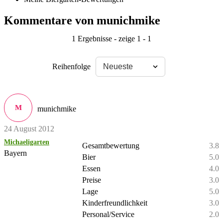
Kommentare von munichmike
1 Ergebnisse - zeige 1 - 1
Reihenfolge
M
munichmike
24 August 2012
Michaeligarten
Gesamtbewertung
3.8
Bayern
Bier
5.0
Essen
4.0
Preise
3.0
Lage
5.0
Kinderfreundlichkeit
3.0
Personal/Service
2.0