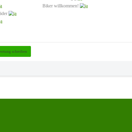
Biker willkommen!
räder
ertung schreiben