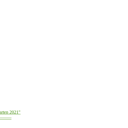
arten 2021"
———