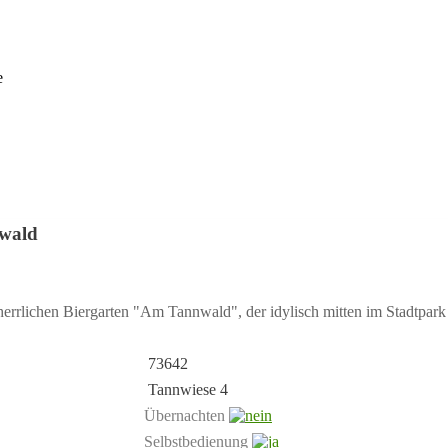
e
nwald
 herrlichen Biergarten "Am Tannwald", der idylisch mitten im Stadtpar
73642
Tannwiese 4
Übernachten
Selbstbedienung