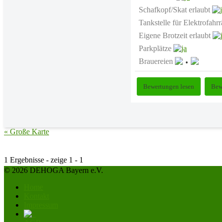
Schafkopf/Skat erlaubt
Tankstelle für Elektrofahr
Eigene Brotzeit erlaubt
Parkplätze
Brauereien
Bewertungen lesen
Bew
« Große Karte
1 Ergebnisse - zeige 1 - 1
© 2026 DEHOGA Bayern e.V.
Home
Kontakt
Impressum