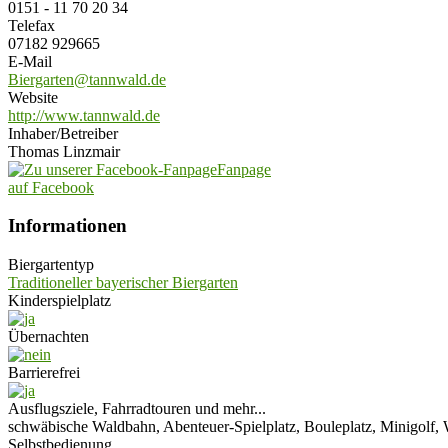
0151 - 11 70 20 34
Telefax
07182 929665
E-Mail
Biergarten@tannwald.de
Website
http://www.tannwald.de
Inhaber/Betreiber
Thomas Linzmair
Fanpage
auf Facebook
Informationen
Biergartentyp
Traditioneller bayerischer Biergarten
Kinderspielplatz
Übernachten
Barrierefrei
Ausflugsziele, Fahrradtouren und mehr...
schwäbische Waldbahn, Abenteuer-Spielplatz, Bouleplatz, Minigolf, 
Selbstbedienung