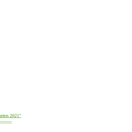
arten 2021"
———