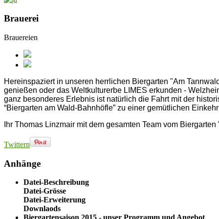
Brauerei
Brauereien
Hereinspaziert in unseren herrlichen
Biergarten "Am Tannwald"
genießen oder das Weltkulturerbe LIMES erkunden - Welzheim i
ganz besonderes Erlebnis ist natürlich die Fahrt mit der his
“Biergarten am Wald-Bahnhöfle” zu einer gemütlichen Einkehr e
Ihr Thomas Linzmair mit dem gesamten Team vom Biergarten
Twittern
Anhänge
Datei-Beschreibung
Datei-Grösse
Datei-Erweiterung
Downlaods
Biergartensaison 2015 - unser Programm und Angebot