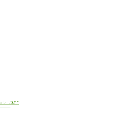
arten 2021"
———