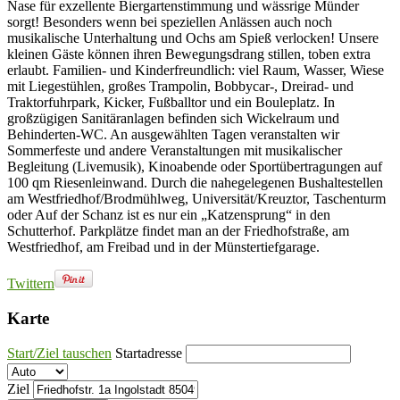
Nase für exzellente Biergartenstimmung und wässrige Münder
sorgt! Besonders wenn bei speziellen Anlässen auch noch
musikalische Unterhaltung und Ochs am Spieß verlocken! Unsere
kleinen Gäste können ihren Bewegungsdrang stillen, toben extra
erlaubt. Familien- und Kinderfreundlich: viel Raum, Wasser, Wiese
mit Liegestühlen, großes Trampolin, Bobbycar-, Dreirad- und
Traktorfuhrpark, Kicker, Fußballtor und ein Bouleplatz. In
großzügigen Sanitäranlagen befinden sich Wickelraum und
Behinderten-WC. An ausgewählten Tagen veranstalten wir
Sommerfeste und andere Veranstaltungen mit musikalischer
Begleitung (Livemusik), Kinoabende oder Sportübertragungen auf
100 qm Riesenleinwand. Durch die nahegelegenen Bushaltestellen
am Westfriedhof/Brodmühlweg, Universität/Kreuztor, Taschenturm
oder Auf der Schanz ist es nur ein „Katzensprung“ in den
Schutterhof. Parkplätze findet man an der Friedhofstraße, am
Westfriedhof, am Freibad und in der Münstertiefgarage.
Twittern
Karte
Start/Ziel tauschen
Startadresse
Ziel