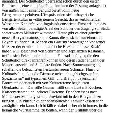
garantiert. Der Schutterhof überrascht schon durch den ersten
Eindruck – seine einmalige Lage inmitten der Festungsanlagen ist
von außen nicht einsehbar und bietet völlig neue
Biergartenperspektiven. Hier präsentiert sich urbayerische
Biergartenkultur in völlig neuem Gesicht, das in verblüffender
Weise dem Konterfei von Ingolstadt entspricht. Einst erlaubte das
von allen Seiten befestigte Areal der Schutter den Zugang zur Stadt,
später war es Militärschwimmbad. Heute gibt es einer gänzlich
neuen Biergartenatmosphäre Raum, die so sicher nur einmal in
Bayern zu finden ist. Manch ein Gast sitzt schweigend vor seiner
Maß, zu der er wirklich nur „a frische Brez´n“ und „sei Ruah“
haben will. Beschattet von Schirmen und gepflanzten Kastanien,
treffen sich Feierabendrunden und Fahrradausflügler, die den
Schutterhof direkt anfahren können und deren Räder entlang der
Mauern ausreichend Stellplatz finden. Nach Sonnenuntergang
schaffen die beleuchteten Festungsmauern Schanzer Flair …!
Kulinarisch punktet die Bieroase neben den „frischgezapften
Spezialitäten“ mit typischem Gill- und Bratgut, bayerischen
Brotzeiten oder auch mit von Kräutercreme begleiteten
Ofenkartoffeln. Der süße Gaumen stillt seine Lust mit Kuchen,
Kaffeevarianten und leckerer Eiscreme. Daneben ist es nach
Münchener Manier gestattet, Proviant mit in den Biergarten zu
bringen. Ein Pluspunkt, der beanspruchten Familienkassen sehr
zuträglich sein kann. Leicht fällt es dabei sicher nicht immer, in die
heimische Wurstsemmel zu beißen, wenn der Grillduft über die