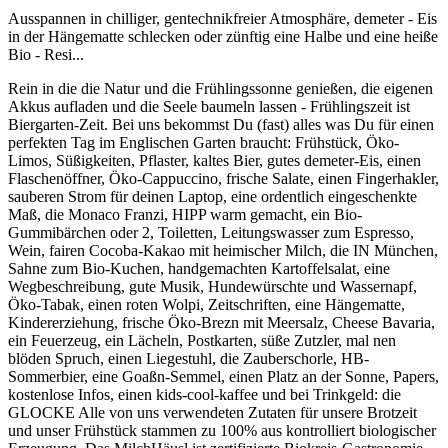
Ausspannen in chilliger, gentechnikfreier Atmosphäre, demeter - Eis
in der Hängematte schlecken oder zünftig eine Halbe und eine heiße
Bio - Resi...
Rein in die die Natur und die Frühlingssonne genießen, die eigenen
Akkus aufladen und die Seele baumeln lassen - Frühlingszeit ist
Biergarten-Zeit. Bei uns bekommst Du (fast) alles was Du für einen
perfekten Tag im Englischen Garten braucht: Frühstück, Öko-
Limos, Süßigkeiten, Pflaster, kaltes Bier, gutes demeter-Eis, einen
Flaschenöffner, Öko-Cappuccino, frische Salate, einen Fingerhakler,
sauberen Strom für deinen Laptop, eine ordentlich eingeschenkte
Maß, die Monaco Franzi, HIPP warm gemacht, ein Bio-
Gummibärchen oder 2, Toiletten, Leitungswasser zum Espresso,
Wein, fairen Cocoba-Kakao mit heimischer Milch, die IN München,
Sahne zum Bio-Kuchen, handgemachten Kartoffelsalat, eine
Wegbeschreibung, gute Musik, Hundewürschte und Wassernapf,
Öko-Tabak, einen roten Wolpi, Zeitschriften, eine Hängematte,
Kindererziehung, frische Öko-Brezn mit Meersalz, Cheese Bavaria,
ein Feuerzeug, ein Lächeln, Postkarten, süße Zutzler, mal nen
blöden Spruch, einen Liegestuhl, die Zauberschorle, HB-
Sommerbier, eine Goaßn-Semmel, einen Platz an der Sonne, Papers,
kostenlose Infos, einen kids-cool-kaffee und bei Trinkgeld: die
GLOCKE Alle von uns verwendeten Zutaten für unsere Brotzeit
und unser Frühstück stammen zu 100% aus kontrolliert biologischer