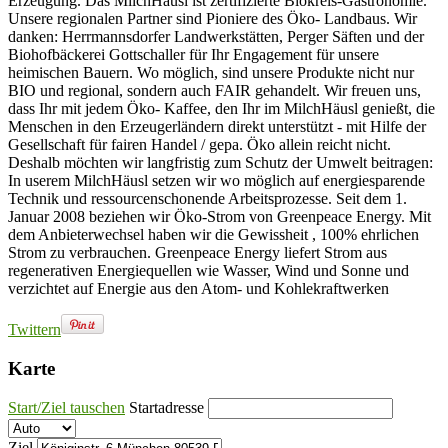
Erzeugung. Das MilchHäusl ist zertifizierte Biokreis-Gastronomie.
Unsere regionalen Partner sind Pioniere des Öko- Landbaus. Wir
danken: Herrmannsdorfer Landwerkstätten, Perger Säften und der
Biohofbäckerei Gottschaller für Ihr Engagement für unsere
heimischen Bauern. Wo möglich, sind unsere Produkte nicht nur
BIO und regional, sondern auch FAIR gehandelt. Wir freuen uns,
dass Ihr mit jedem Öko- Kaffee, den Ihr im MilchHäusl genießt, die
Menschen in den Erzeugerländern direkt unterstützt - mit Hilfe der
Gesellschaft für fairen Handel / gepa. Öko allein reicht nicht.
Deshalb möchten wir langfristig zum Schutz der Umwelt beitragen:
In userem MilchHäusl setzen wir wo möglich auf energiesparende
Technik und ressourcenschonende Arbeitsprozesse. Seit dem 1.
Januar 2008 beziehen wir Öko-Strom von Greenpeace Energy. Mit
dem Anbieterwechsel haben wir die Gewissheit , 100% ehrlichen
Strom zu verbrauchen. Greenpeace Energy liefert Strom aus
regenerativen Energiequellen wie Wasser, Wind und Sonne und
verzichtet auf Energie aus den Atom- und Kohlekraftwerken
Twittern
Karte
Start/Ziel tauschen
Startadresse
Ziel