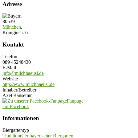
Adresse
80539
München
,
Königinstr. 6
Kontakt
Telefon
089 45248430
E-Mail
jnfo@milchhaeusl.de
Website
http://www.milchhaeusl.de
Inhaber/Betreiber
Axel Bansemir
Fanpage
auf Facebook
Informationen
Biergartentyp
Traditioneller bayerischer Biergarten