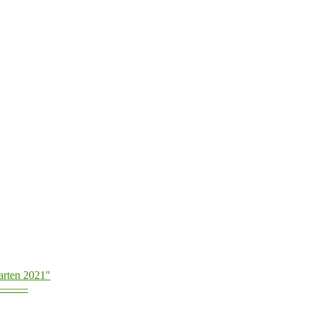
arten 2021"
———