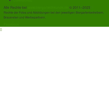
Alle Rechte bei
www.biergartenfreunde.de
© 2011–2023
Rechte der Fotos und Abbildungen bei den jeweiligen Biergartenbetreibern,
Brauereien und Werbepartnern.
Facebook