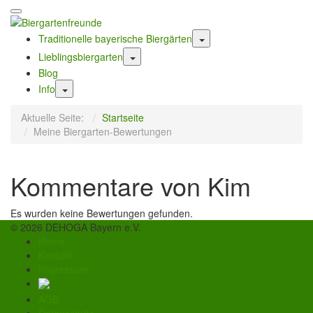
Traditionelle bayerische Biergärten
Lieblingsbiergarten
Blog
Info
Aktuelle Seite:
Startseite
Meine Biergarten-Bewertungen
Kommentare von Kim
Es wurden keine Bewertungen gefunden.
© 2026 DEHOGA Bayern e.V.
Home
Kontakt
Impressum
AGB
Datenschutz