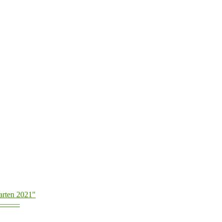
arten 2021"
———