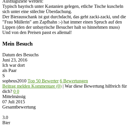
Ausflugsziele werden:
Typisch bayrisch unter Kastanien gelegen, etliche Tische kuscheln
sich unter eine stilechte Überdachung.
Der Bierausschank ist gut durchdacht, das geht zacki-zacki, und die
"Frau Müllerin" am Zapfhahn :-) hat immer einen Spruch auf den
Lippen (den der unbayrische Besucher halt so hinnehmen muss)
Und von den Preisen passt es allemal!
Mein Besuch
Datum des Besuchs
Juni 23, 2016
Ich war dort
als Paar
S
sopheus2010
Top 50 Bewerter
6 Bewertungen
Beitrag melden
Kommentare (0)
|
War diese Bewertung hilfreich für
dich?
0
0
Mittelmässig
07 Juli 2015
Gesamtbewertung
3.0
Bier