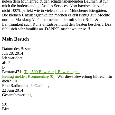
neben dem Mühlenrad & den schattenspendenden Bäumen ist für
mich die bodenständige Art des Services. Also bayrisch herzlich,
nicht 100% perfekt wie in vielen anderen Münchener Biergärten.
Die kleinen Unzulänglichkeiten machen es erst richtig gut. Möchte
nur den MasskrugAbräumer nennen, der mit seiner Ruhe &
Langsamkeit auch Ruhe & Entspannung den Gästen bescherrt. Das
fühlt sich sehr familiär an. DANKE macht weiter so!!!
Mein Besuch
Datum des Besuchs
Juli 28, 2014
Ich war dort
als Paar
B
Bertram4711
Top 500 Bewerter
1 Bewertungen
Beitrag melden
Kommentare (0)
|
War diese Bewertung hilfreich für
dich?
1
0
Eine Radltour nach Garching
22 Juni 2014
Gesamtbewertung
5.0
Bier