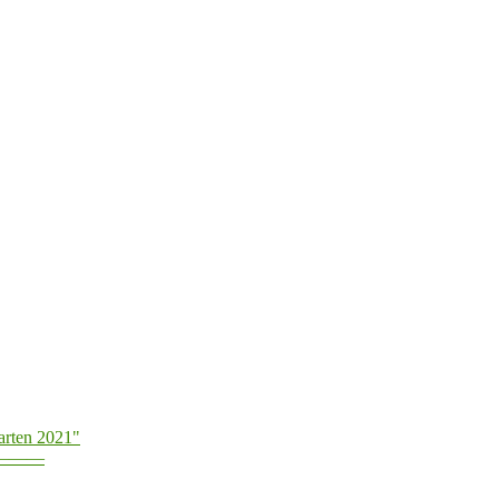
arten 2021"
———