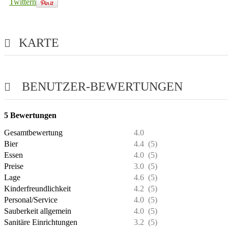
Twittern
KARTE
BENUTZER-BEWERTUNGEN
5
Bewertungen
Gesamtbewertung
4.0
Bier
4.4
(5)
Essen
4.0
(5)
Preise
3.0
(5)
Lage
4.6
(5)
Kinderfreundlichkeit
4.2
(5)
Personal/Service
4.0
(5)
Sauberkeit allgemein
4.0
(5)
Sanitäre Einrichtungen
3.2
(5)