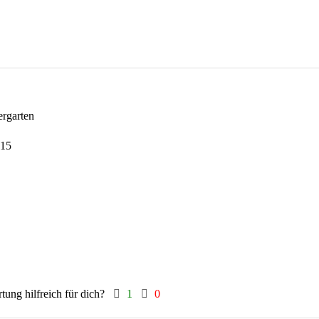
ergarten
015
tung hilfreich für dich?
1
0