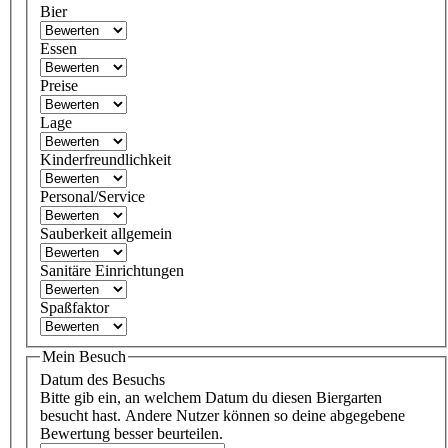
Bier
Essen
Preise
Lage
Kinderfreundlichkeit
Personal/Service
Sauberkeit allgemein
Sanitäre Einrichtungen
Spaßfaktor
Mein Besuch
Datum des Besuchs
Bitte gib ein, an welchem Datum du diesen Biergarten
besucht hast. Andere Nutzer können so deine abgegebene
Bewertung besser beurteilen.