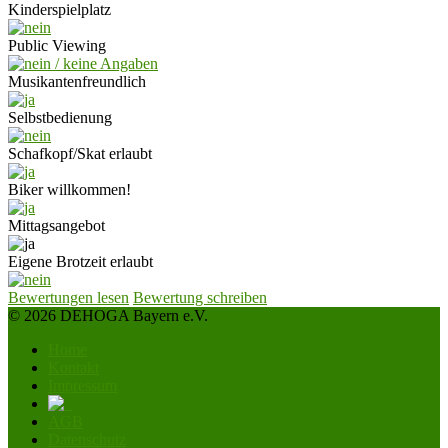
Kinderspielplatz
Public Viewing
Musikantenfreundlich
Selbstbedienung
Schafkopf/Skat erlaubt
Biker willkommen!
Mittagsangebot
Eigene Brotzeit erlaubt
Bewertungen lesen
Bewertung schreiben
© 2026 DEHOGA Bayern e.V.
Home
Kontakt
Impressum
AGB
Datenschutz