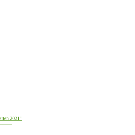
arten 2021"
———