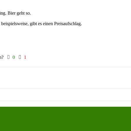
ing. Bier geht so.
eispielsweise, gibt es einen Preisaufschlag.
ch?
0
1