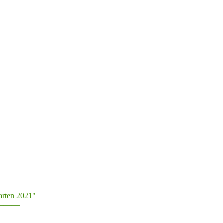
arten 2021"
———