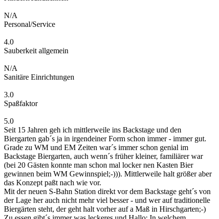
N/A
Personal/Service
4.0
Sauberkeit allgemein
N/A
Sanitäre Einrichtungen
3.0
Spaßfaktor
5.0
Seit 15 Jahren geh ich mittlerweile ins Backstage und den
Biergarten gab´s ja in irgendeiner Form schon immer - immer gut.
Grade zu WM und EM Zeiten war´s immer schon genial im
Backstage Biergarten, auch wenn´s früher kleiner, familiärer war
(bei 20 Gästen konnte man schon mal locker nen Kasten Bier
gewinnen beim WM Gewinnspiel;-))). Mittlerweile halt größer aber
das Konzept paßt nach wie vor.
Mit der neuen S-Bahn Station direkt vor dem Backstage geht´s von
der Lage her auch nicht mehr viel besser - und wer auf traditionelle
Biergärten steht, der geht halt vorher auf a Maß in Hirschgarten;-)
Zu essen gibt´s immer was leckeres und Hallo: In welchem