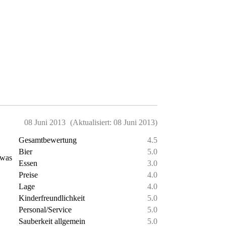
08 Juni 2013
(Aktualisiert: 08 Juni 2013)
Gesamtbewertung
4.5
Bier
5.0
twas
Essen
3.0
Preise
4.0
Lage
4.0
Kinderfreundlichkeit
5.0
Personal/Service
5.0
Sauberkeit allgemein
5.0