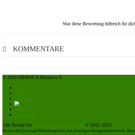
War diese Bewertung hilfreich für di
KOMMENTARE
© 2026 DEHOGA Bayern e.V.
Home
Kontakt
Impressum
AGB
Datenschutz
Alle Rechte bei
www.biergartenfreunde.de
© 2011–2023
Rechte der Fotos und Abbildungen bei den jeweiligen Biergartenbetreibern, Brau