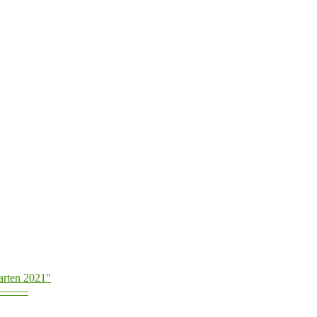
arten 2021"
———